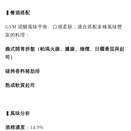
▍餐酒搭配
GSM 混釀風味平衡、口感柔順，適合搭配多種風味豐
富的料理：
義式開胃拼盤（帕瑪火腿、臘腸、橄欖、日曬番茄與起
司）
碳烤香料豬肋排
熟成軟質起司
▍風味分析
酒精濃度
：14.9%