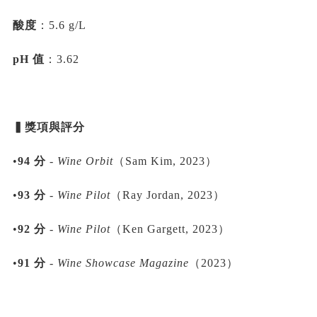
酸度
：5.6 g/L
pH 值
：3.62
▍獎項與評分
•
94 分
-
Wine Orbit
（Sam Kim, 2023）
•
93 分
-
Wine Pilot
（Ray Jordan, 2023）
•
92 分
-
Wine Pilot
（Ken Gargett, 2023）
•
91 分
-
Wine Showcase Magazine
（2023）