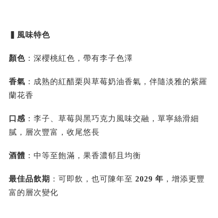
▍風味特色
顏色
：深櫻桃紅色，帶有李子色澤
香氣
：成熟的紅醋栗與草莓奶油香氣，伴隨淡雅的紫羅
蘭花香
口感
：李子、草莓與黑巧克力風味交融，單寧絲滑細
膩，層次豐富，收尾悠長
酒體
：中等至飽滿，果香濃郁且均衡
最佳品飲期
：可即飲，也可陳年至
2029 年
，增添更豐
富的層次變化