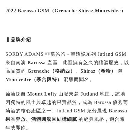
2022 Barossa GSM（Grenache Shiraz Mourvèdre）
▍品牌介紹
SORBY ADAMS 亞當爸爸 - 望遠鏡系列 Jutland GSM
來自南澳
Barossa
產區，此區擁有悠久的釀酒歷史，以
高品質的
Grenache（格納西）
、
Shiraz（希哈）
與
Mourvèdre（慕合懷特）
混釀而聞名。
葡萄採自
Mount Lofty
山脈東麓
Jutland
地區，該地
因獨特的風土與卓越的果實品質，成為 Barossa 優秀葡
萄酒的核心產區之一。Jutland GSM 充分展現
Barossa
果香奔放、酒體圓潤且結構細膩
的經典風格，適合陳
年或即飲。